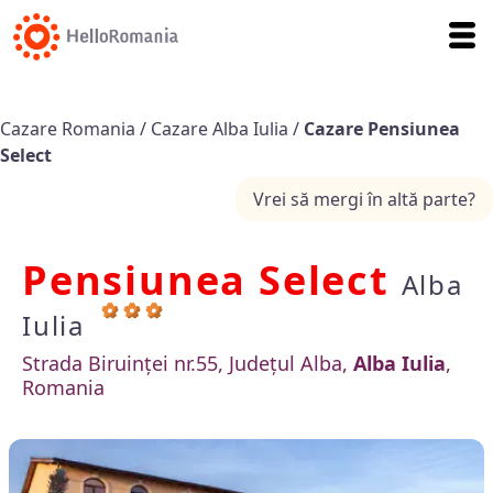
Cazare Romania
/
Cazare Alba Iulia
/
Cazare Pensiunea
Select
Vrei să mergi în altă parte?
Pensiunea Select
Alba
Iulia
Strada Biruinței nr.55, Județul Alba,
Alba Iulia
,
Romania