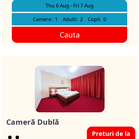
Thu 6 Aug
-
Fri 7 Aug
Camere:
1
Adulti:
2
Copii:
0
Cauta
Cameră Dublă
Preturi de la