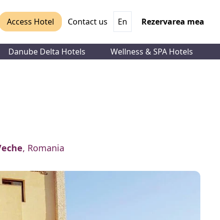
Access Hotel
Contact us
En
Rezervarea mea
Danube Delta Hotels
Wellness & SPA Hotels
Veche
, Romania