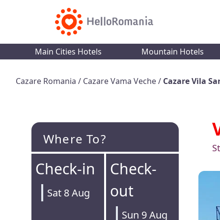
Main Cities Hotels
Mountain Hotels
Cazare Romania
/
Cazare Vama Veche
/
Cazare Vila Sa
Where To?
S
Check-in
Check-
out
Sat 8 Aug
Sun 9 Aug