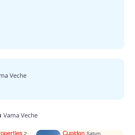
ma Veche
a
Vama Veche
roperties
Cupidon
2
Saturn