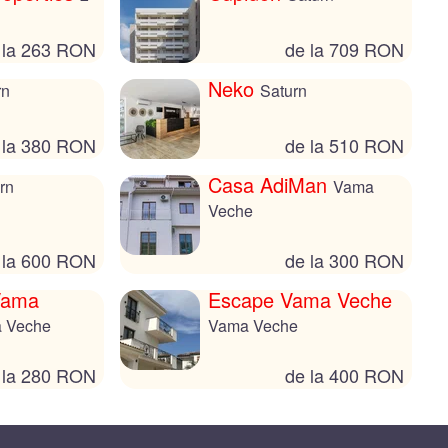
 la 263 RON
de la 709 RON
Neko
rn
Saturn
 la 380 RON
de la 510 RON
Casa AdiMan
rn
Vama
Veche
 la 600 RON
de la 300 RON
Vama
Escape Vama Veche
 Veche
Vama Veche
 la 280 RON
de la 400 RON