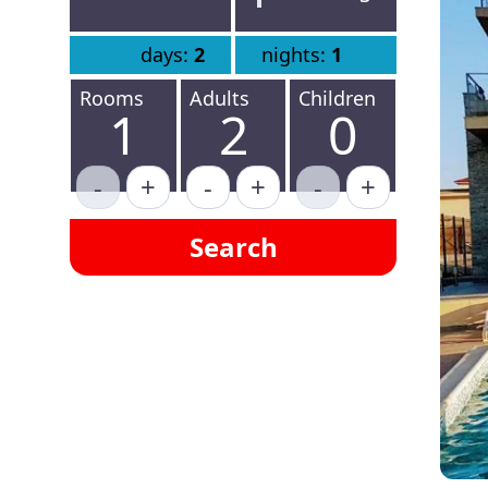
days:
2
nights:
1
Rooms
Adults
Children
1
2
0
-
+
-
+
-
+
Search