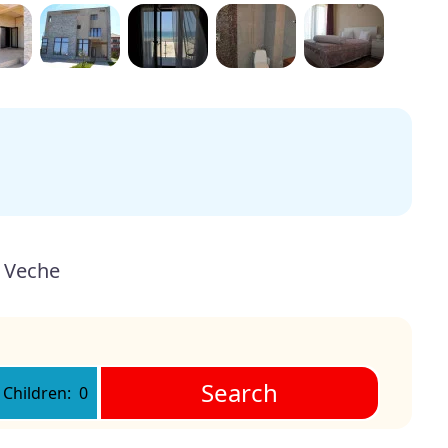
 Veche
Search
Children:
0