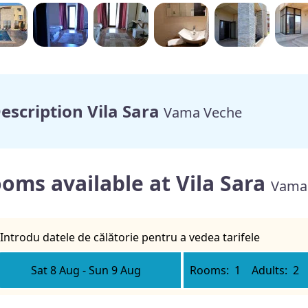
escription Vila Sara
Vama Veche
oms available at Vila Sara
Vama
Introdu datele de călătorie pentru a vedea tarifele
Sat 8 Aug
-
Sun 9 Aug
Rooms:
1
Adults:
2