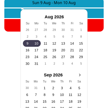
Sun 9 Aug
-
Mon 10 Aug
Rooms:
1
Adults:
2
Children:
0
Aug 2026
Search
Su
Mo
Tu
We
Th
Fr
Sa
26
27
28
29
30
31
1
2
3
4
5
6
7
8
9
10
11
12
13
14
15
16
17
18
19
20
21
22
23
24
25
26
27
28
29
30
31
1
2
3
4
5
Sep 2026
Su
Mo
Tu
We
Th
Fr
Sa
1
2
3
4
5
30
31
6
7
8
9
10
11
12
13
14
15
16
17
18
19