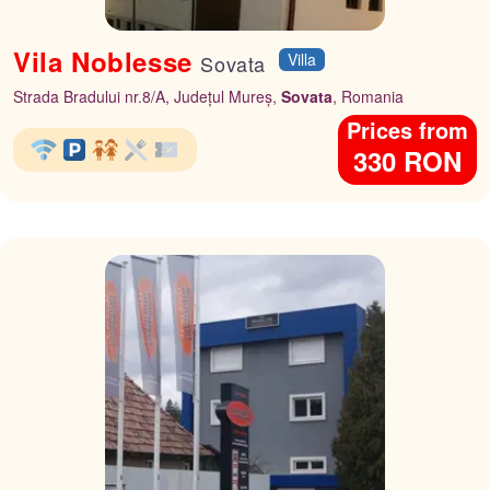
Vila Noblesse
Villa
Sovata
Strada Bradului nr.8/A, Județul Mureș,
Sovata
, Romania
Prices from
330 RON