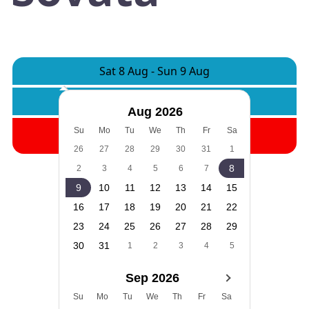
Sat 8 Aug
-
Sun 9 Aug
Rooms:
1
Adults:
2
Children:
0
Aug 2026
Search
Su
Mo
Tu
We
Th
Fr
Sa
26
27
28
29
30
31
1
8
2
3
4
5
6
7
9
10
11
12
13
14
15
16
17
18
19
20
21
22
23
24
25
26
27
28
29
30
31
1
2
3
4
5
Sep 2026
Su
Mo
Tu
We
Th
Fr
Sa