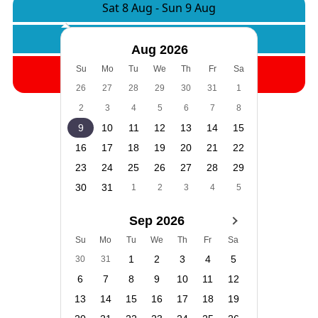
Sat 8 Aug
-
Sun 9 Aug
Rooms:
1
Adults:
2
Children:
0
Aug 2026
Search
Su
Mo
Tu
We
Th
Fr
Sa
26
27
28
29
30
31
1
2
3
4
5
6
7
8
9
10
11
12
13
14
15
16
17
18
19
20
21
22
23
24
25
26
27
28
29
30
31
1
2
3
4
5
Sep 2026
Su
Mo
Tu
We
Th
Fr
Sa
1
2
3
4
5
30
31
6
7
8
9
10
11
12
13
14
15
16
17
18
19