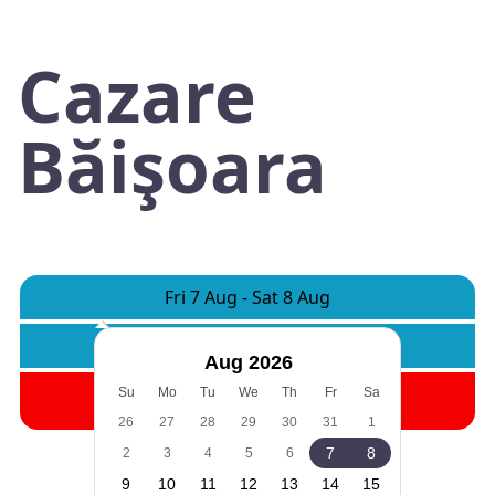
Cazare
Băişoara
Fri 7 Aug
-
Sat 8 Aug
Rooms:
1
Adults:
2
Children:
0
Aug 2026
Search
Su
Mo
Tu
We
Th
Fr
Sa
26
27
28
29
30
31
1
7
8
2
3
4
5
6
9
10
11
12
13
14
15