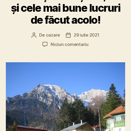
și cele mai bune lucruri
de făcut acolo!
De
cazare
29 iulie 2021
Autor
Dată
articol
articol
la
Niciun comentariu
De
ce
trebuie
să
faci
o
excursie
de
o
zi
de
la
București