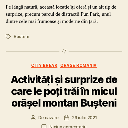
Pe lângă natură, această locație îți oferă și un alt tip de
surprize, precum parcul de distracții Fun Park, unul
dintre cele mai frumoase și moderne din țară.
Busteni
Etichete
Categorii
CITY BREAK
ORASE ROMANIA
Activități și surprize de
care le poți trăi în micul
orășel montan Bușteni
De
cazare
29 iulie 2021
Autor
Dată
articol
articol
la
Niciun comentariu