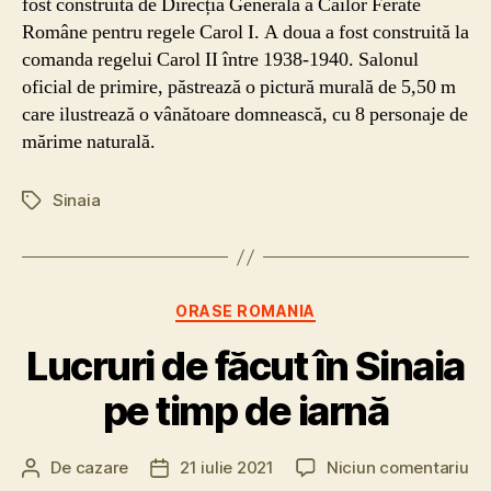
fost construită de Direcția Generală a Căilor Ferate
Române pentru regele Carol I. A doua a fost construită la
comanda regelui Carol II între 1938-1940. Salonul
oficial de primire, păstrează o pictură murală de 5,50 m
care ilustrează o vânătoare domnească, cu 8 personaje de
mărime naturală.
Sinaia
Etichete
Categorii
ORASE ROMANIA
Lucruri de făcut în Sinaia
pe timp de iarnă
la
De
cazare
21 iulie 2021
Niciun comentariu
Autor
Dată
Luc