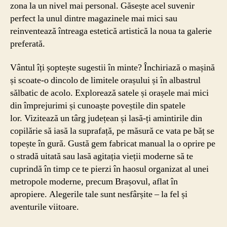
zona la un nivel mai personal. Găsește acel suvenir
perfect la unul dintre magazinele mai mici sau
reinventează întreaga estetică artistică la noua ta galerie
preferată.
Vântul îți șoptește sugestii în minte? Închiriază o mașină
și scoate-o dincolo de limitele orașului și în albastrul
sălbatic de acolo. Explorează satele și orașele mai mici
din împrejurimi și cunoaște poveștile din spatele
lor. Vizitează un târg județean și lasă-ți amintirile din
copilărie să iasă la suprafață, pe măsură ce vata pe băț se
topește în gură. Gustă gem fabricat manual la o oprire pe
o stradă uitată sau lasă agitația vieții moderne să te
cuprindă în timp ce te pierzi în haosul organizat al unei
metropole moderne, precum Brașovul, aflat în
apropiere. Alegerile tale sunt nesfârșite – la fel și
aventurile viitoare.