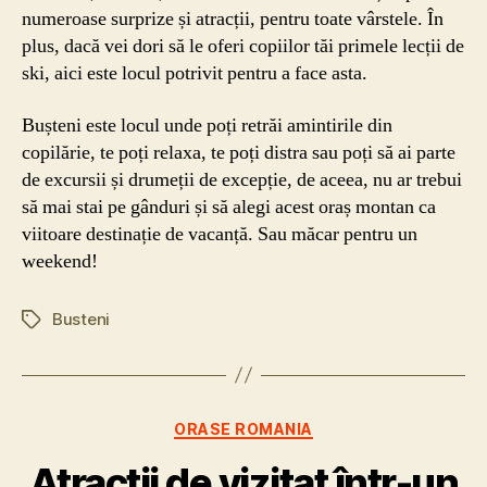
numeroase surprize și atracții, pentru toate vârstele. În
plus, dacă vei dori să le oferi copiilor tăi primele lecții de
ski, aici este locul potrivit pentru a face asta.
Bușteni este locul unde poți retrăi amintirile din
copilărie, te poți relaxa, te poți distra sau poți să ai parte
de excursii și drumeții de excepție, de aceea, nu ar trebui
să mai stai pe gânduri și să alegi acest oraș montan ca
viitoare destinație de vacanță. Sau măcar pentru un
weekend!
Busteni
Etichete
Categorii
ORASE ROMANIA
Atracții de vizitat într-un