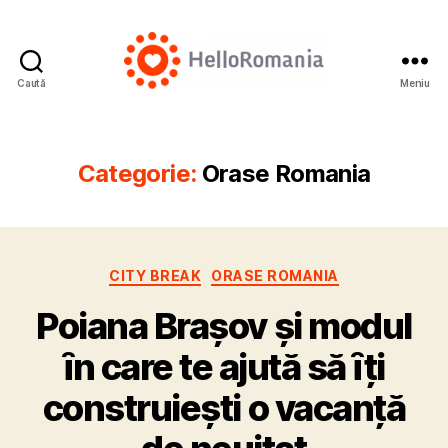
Caută
Meniu
Cazare
România
Categorie:
Orase Romania
Categorii
CITY BREAK
ORASE ROMANIA
Poiana Brașov și modul
ȋn care te ajutӑ sӑ ȋți
construiești o vacanțӑ