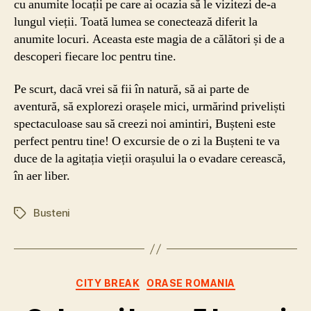
cu anumite locații pe care ai ocazia să le vizitezi de-a
lungul vieții. Toată lumea se conectează diferit la
anumite locuri. Aceasta este magia de a călători și de a
descoperi fiecare loc pentru tine.
Pe scurt, dacă vrei să fii în natură, să ai parte de
aventură, să explorezi orașele mici, urmărind priveliști
spectaculoase sau să creezi noi amintiri, Bușteni este
perfect pentru tine! O excursie de o zi la Bușteni te va
duce de la agitația vieții orașului la o evadare cerească,
în aer liber.
Busteni
Etichete
Categorii
CITY BREAK
ORASE ROMANIA