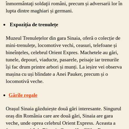
înmormântaţi soldaţii români, precum și adversarii lor în
lupta dintre maghiari și germani.
Expoziția de trenulețe
Muzeul Trenulețelor din gara Sinaia, oferă o colecție de
mini-trenulețe, locomotive vechi, ceasuri, telefoane și
bineînțeles, celebrul Orient Expres. Machetele au gări,
tunele, depouri, viaducte, pasarele, peisaje iar trenurile
își fac drum printre arbori și munți. La ieșire vei observa
mașina cu uși blindate a Anei Pauker, precum și o
locomotivă veche.
Gările regale
Orașul Sinaia găzduiește două gări interesante. Singurul
oraș din România care are două gări, Sinaia are gara
veche, unde oprea celebrul Orient Express. Aceasta a