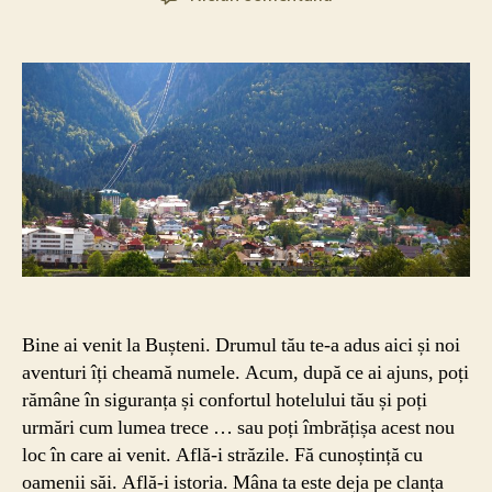
Activități
și
surprize
de
care
le
poți
trăi
în
micul
orășel
montan
Bușteni
Bine ai venit la Bușteni. Drumul tău te-a adus aici și noi
aventuri îți cheamă numele. Acum, după ce ai ajuns, poți
rămâne în siguranța și confortul hotelului tău și poți
urmări cum lumea trece … sau poți îmbrățișa acest nou
loc în care ai venit. Află-i străzile. Fă cunoștință cu
oamenii săi. Află-i istoria. Mâna ta este deja pe clanța