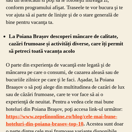
sau un telescaun si poţi să le foloseşti întreaga zi,
conform programului afişat. Traseele te vor bucura şi te
vor ajuta să ai parte de linişte şi de o stare generală de
bine pentru vacanţa ta.
La Poiana Brașov descoperi mȃncare de calitate,
cazӑri frumoase și activitӑți diverse, care ȋți permit
sӑ petreci toatӑ vacanța acolo
O parte din experienţa de vacanţă este legată şi de
mâncarea pe care o consumi, de cazarea aleasă sau de
bucuriile zilnice pe care ţi le faci. Aşadar, la Poiana
Braaşov o să poţi alege din multitudinea de cazări de lux
sau de căzări frumoase, care te vor face să ai o
experienţă de neuitat. Pentru a vedea cele mai bune
hoteluri din Poiana Braşov, poţi accesa link-ul următor:
https://www.zepelinonline.ro/blog/cele-mai-bune-
hoteluri-din-poiana-brasov-top-10
.
Acestea sunt doar
o parte dintre cele mai frumoase variante disponibile.