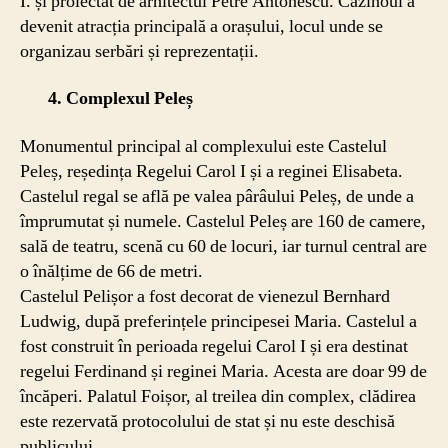
I. și proiectat de arhitectul Petre Antonescu. Cazinoul a
devenit atracția principală a orașului, locul unde se
organizau serbări și reprezentații.
4. Complexul Peleș
Monumentul principal al complexului este Castelul
Peleș, reședința Regelui Carol I și a reginei Elisabeta.
Castelul regal se află pe valea pârâului Peleș, de unde a
împrumutat și numele. Castelul Peleș are 160 de camere,
sală de teatru, scenă cu 60 de locuri, iar turnul central are
o înălțime de 66 de metri.
Castelul Pelișor a fost decorat de vienezul Bernhard
Ludwig, după preferințele principesei Maria. Castelul a
fost construit în perioada regelui Carol I și era destinat
regelui Ferdinand și reginei Maria. Acesta are doar 99 de
încăperi. Palatul Foișor, al treilea din complex, clădirea
este rezervată protocolului de stat și nu este deschisă
publicului.