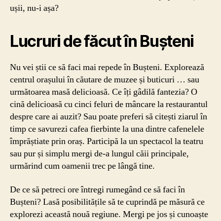
ușii, nu-i așa?
Lucruri de făcut în Bușteni
Nu vei știi ce să faci mai repede în Bușteni. Explorează
centrul orașului în căutare de muzee și buticuri … sau
următoarea masă delicioasă. Ce îți gâdilă fantezia? O
cină delicioasă cu cinci feluri de mâncare la restaurantul
despre care ai auzit? Sau poate preferi să citești ziarul în
timp ce savurezi cafea fierbinte la una dintre cafenelele
împrăștiate prin oraș. Participă la un spectacol la teatru
sau pur și simplu mergi de-a lungul căii principale,
urmărind cum oamenii trec pe lângă tine.
De ce să petreci ore întregi rumegând ce să faci în
Bușteni? Lasă posibilitățile să te cuprindă pe măsură ce
explorezi această nouă regiune. Mergi pe jos și cunoaște