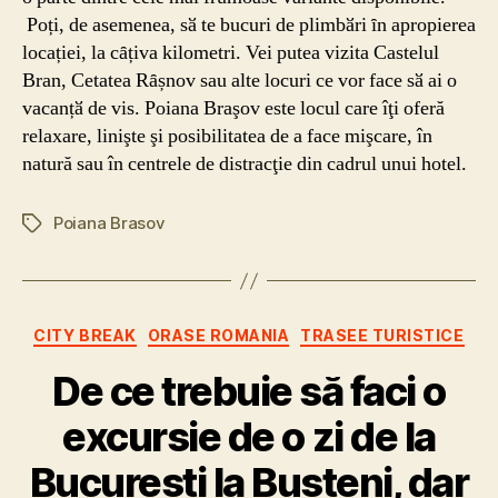
Poți, de asemenea, sӑ te bucuri de plimbӑri ȋn apropierea
locației, la cȃțiva kilometri. Vei putea vizita Castelul
Bran, Cetatea Rȃșnov sau alte locuri ce vor face sӑ ai o
vacanțӑ de vis. Poiana Braşov este locul care îţi oferă
relaxare, linişte şi posibilitatea de a face mişcare, în
natură sau în centrele de distracţie din cadrul unui hotel.
Poiana Brasov
Etichete
Categorii
CITY BREAK
ORASE ROMANIA
TRASEE TURISTICE
De ce trebuie să faci o
excursie de o zi de la
București la Bușteni, dar