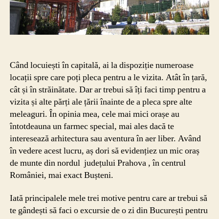
la
Bușteni,
dar
și
cele
mai
Când locuiești în capitală, ai la dispoziție numeroase
bune
locații spre care poți pleca pentru a le vizita. Atât în țară,
lucruri
cât și în străinătate. Dar ar trebui să îți faci timp pentru a
de
vizita și alte părți ale țării înainte de a pleca spre alte
făcut
acolo!
meleaguri. În opinia mea, cele mai mici orașe au
întotdeauna un farmec special, mai ales dacă te
interesează arhitectura sau aventura în aer liber. Având
în vedere acest lucru, aș dori să evidențiez un mic oraș
de munte din nordul județului Prahova , în centrul
României, mai exact Bușteni.
Iată principalele mele trei motive pentru care ar trebui să
te gândești să faci o excursie de o zi din București pentru