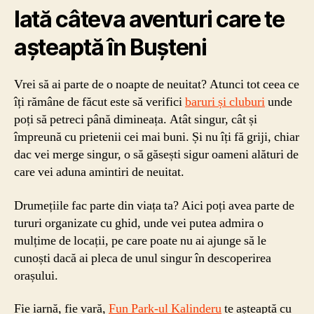
Iată câteva aventuri care te
așteaptă în Bușteni
Vrei să ai parte de o noapte de neuitat? Atunci tot ceea ce
îți rămâne de făcut este să verifici
baruri și cluburi
unde
poți să petreci până dimineața. Atât singur, cât și
împreună cu prietenii cei mai buni. Și nu îți fă griji, chiar
dac vei merge singur, o să găsești sigur oameni alături de
care vei aduna amintiri de neuitat.
Drumețiile fac parte din viața ta? Aici poți avea parte de
tururi organizate cu ghid, unde vei putea admira o
mulțime de locații, pe care poate nu ai ajunge să le
cunoști dacă ai pleca de unul singur în descoperirea
orașului.
Fie iarnă, fie vară,
Fun Park-ul Kalinderu
te așteaptă cu