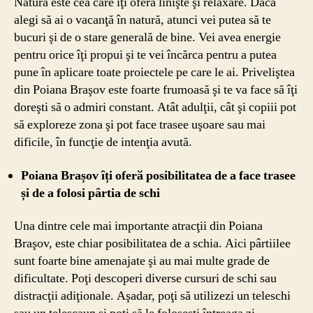
Natura este cea care îţi oferă linişte şi relaxare. Dacă
alegi să ai o vacanţă în natură, atunci vei putea să te
bucuri şi de o stare generală de bine. Vei avea energie
pentru orice îţi propui şi te vei încărca pentru a putea
pune în aplicare toate proiectele pe care le ai. Priveliştea
din Poiana Braşov este foarte frumoasă şi te va face să îţi
doreşti să o admiri constant. Atât adulţii, cât şi copiii pot
să exploreze zona şi pot face trasee uşoare sau mai
dificile, în funcţie de intenţia avută.
Poiana Brașov ȋți oferӑ posibilitatea de a face trasee
și de a folosi pȃrtia de schi
Una dintre cele mai importante atracţii din Poiana
Braşov, este chiar posibilitatea de a schia. Aici pârtiilee
sunt foarte bine amenajate şi au mai multe grade de
dificultate. Poţi descoperi diverse cursuri de schi sau
distracţii adiţionale. Aşadar, poţi să utilizezi un teleschi