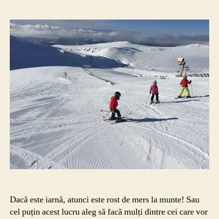
articol
articol
de
fă
în
Si
pe
ti
de
ia
Dacă este iarnă, atunci este rost de mers la munte! Sau
cel puțin acest lucru aleg să facă mulți dintre cei care vor