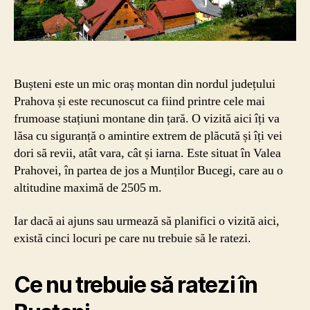
Bușteni este un mic oraș montan din nordul județului
Prahova și este recunoscut ca fiind printre cele mai
frumoase stațiuni montane din țară. O vizită aici îți va
lăsa cu siguranță o amintire extrem de plăcută și îți vei
dori să revii, atât vara, cât și iarna. Este situat în Valea
Prahovei, în partea de jos a Munților Bucegi, care au o
altitudine maximă de 2505 m.
Iar dacă ai ajuns sau urmează să planifici o vizită aici,
există cinci locuri pe care nu trebuie să le ratezi.
Ce nu trebuie să ratezi în