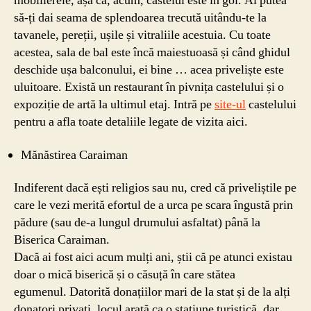
mobilierele, așa că, acum, castelul este în gol. Ai putea
să-ți dai seama de splendoarea trecută uitându-te la
tavanele, pereții, ușile și vitraliile acestuia. Cu toate
acestea, sala de bal este încă maiestuoasă și când ghidul
deschide ușa balconului, ei bine … acea priveliște este
uluitoare. Există un restaurant în pivnița castelului și o
expoziție de artă la ultimul etaj. Intră pe
site-ul
castelului
pentru a afla toate detaliile legate de vizita aici.
Mănăstirea Caraiman
Indiferent dacă ești religios sau nu, cred că priveliștile pe
care le vezi merită efortul de a urca pe scara îngustă prin
pădure (sau de-a lungul drumului asfaltat) până la
Biserica Caraiman.
Dacă ai fost aici acum mulți ani, știi că pe atunci existau
doar o mică biserică și o căsuță în care stătea
egumenul. Datorită donațiilor mari de la stat și de la alți
donatori privați, locul arată ca o stațiune turistică, dar