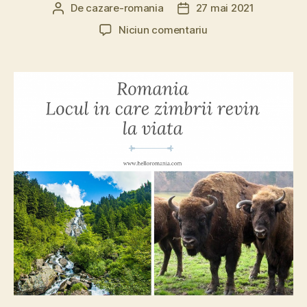
De
cazare-romania
27 mai 2021
Autor
Dată
articol
articol
la
Niciun comentariu
Rezervatiile
Naturale
din
Romania,
locul
in
care
zimbrii
revin
la
viata