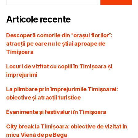
Articole recente
Descoperă comorile din “orașul florilor”:
atracții pe care nu le știai aproape de
Timișoara
Locuri de vizitat cu copiii în Timișoara și
împrejurimi
La plimbare prin împrejurimile Timișoarei:
obiective și atracții turistice
Evenimente și festivaluri în Timișoara
City break la Timișoara: obiective de vizitat în
mica Vienă de pe Bega