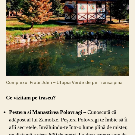
Complexul Fratii Jderi – Utopia Verde de pe Transalpina
Ce vizitam pe traseu?
Pestera si Manastirea Polovragi –
Cunoscută că
adăpost al lui Zamolxe, Peștera Polovragi te îmbie să îi
afli secretele, învăluindu-te într-o lume plină de mister,
pe distanță a circa 800 de metri. La doar cateva sute de