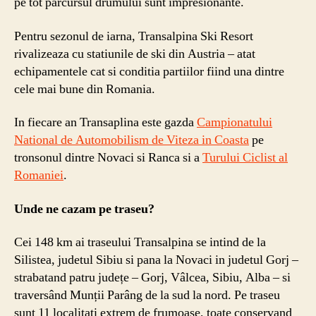
pe tot parcursul drumului sunt impresionante.
Pentru sezonul de iarna, Transalpina Ski Resort
rivalizeaza cu statiunile de ski din Austria – atat
echipamentele cat si conditia partiilor fiind una dintre
cele mai bune din Romania.
In fiecare an Transaplina este gazda
Campionatului
National de Automobilism de Viteza in Coasta
pe
tronsonul dintre Novaci si Ranca si a
Turului Ciclist al
Romaniei
.
Unde ne cazam pe traseu?
Cei 148 km ai traseului Transalpina se intind de la
Silistea, judetul Sibiu si pana la Novaci in judetul Gorj –
strabatand patru județe – Gorj, Vâlcea, Sibiu, Alba – si
traversând Munții Parâng de la sud la nord. Pe traseu
sunt 11 localitati extrem de frumoase, toate conservand